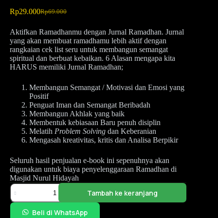
Rp
29.000
Rp
69.000
Aktifkan Ramadhanmu dengan Jurnal Ramadhan. Jurnal
yang akan membuat ramadhamu lebih aktif dengan
rangkaian cek list seru untuk membangun semangat
spiritual dan berbuat kebaikan. 6 Alasan mengapa kita
HARUS memiliki Jurnal Ramadhan;
Membangun Semangat / Motivasi dan Emosi yang
Positif
Penguat Iman dan Semangat Beribadah
Membangun Akhlak yang baik
Membentuk kebiasaan Baru penuh disiplin
Melatih
Problem Solving
dan Keberanian
Mengasah kreativitas, kritis dan Analisa Berpikir
Seluruh hasil penjualan e-book ini sepenuhnya akan
digunakan untuk biaya penyelenggaraan Ramadhan di
Masjid Nurul Hidayah
Tambah ke keranjang
Beli di WhatsApp