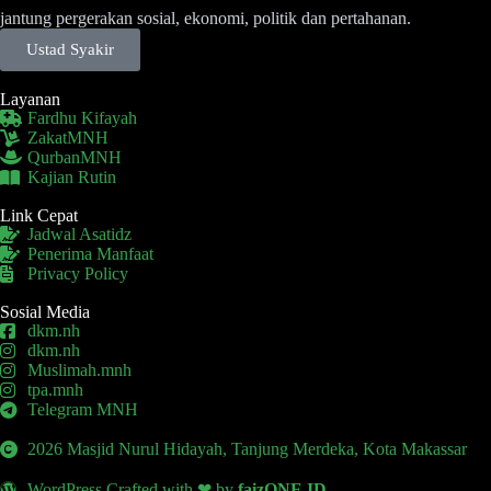
jantung pergerakan sosial, ekonomi, politik dan pertahanan.
Ustad Syakir
Layanan
Fardhu Kifayah
ZakatMNH
QurbanMNH
Kajian Rutin
Link Cepat
Jadwal Asatidz
Penerima Manfaat
Privacy Policy
Sosial Media
dkm.nh
dkm.nh
Muslimah.mnh
tpa.mnh
Telegram MNH
2026 Masjid Nurul Hidayah, Tanjung Merdeka, Kota Makassar
WordPress Crafted with ❤ by
faizONE.ID